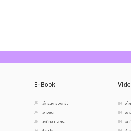
E-Book
Vide
เด็กและครอบครัว
เด็
เยาวชน
เยา
นักศึกษา_สกร.
นัก
ผู้สูงวัย
ผู้ส