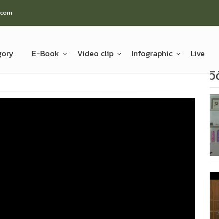
.com
gory
E-Book
Video clip
Infographic
Live
ว