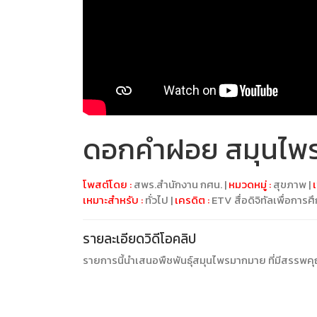
ดอกคำฝอย สมุนไพร
โพสต์โดย :
สพร.สำนักงาน กศน. |
หมวดหมู่ :
สุขภาพ |
เ
เหมาะสำหรับ :
ทั่วไป |
เครดิต :
ETV สื่อดิจิทัลเพื่อการศ
รายละเอียดวิดีโอคลิป
รายการนี้นำเสนอพืชพันธุ์สมุนไพรมากมาย ที่มีสรรพ