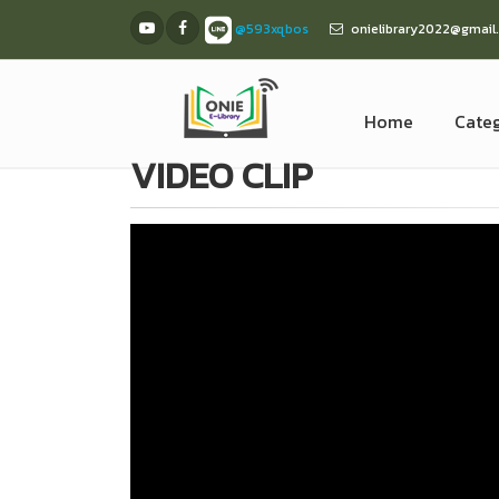
@593xqbos
onielibrary2022@gmail
Home
Shop Product
Home
Cate
VIDEO CLIP